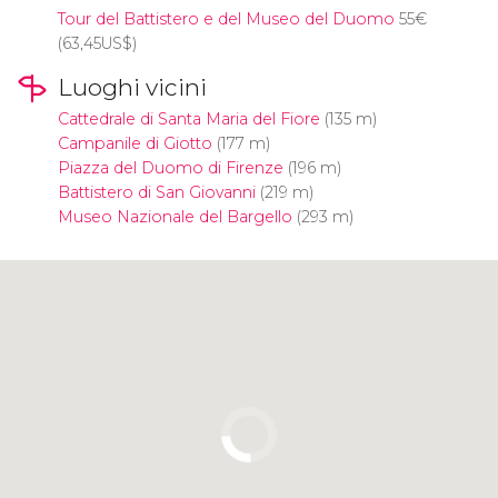
Tour del Battistero e del Museo del Duomo
55
€
(63,45
US$
)
Luoghi vicini
Cattedrale di Santa Maria del Fiore
(135 m)
Campanile di Giotto
(177 m)
Piazza del Duomo di Firenze
(196 m)
Battistero di San Giovanni
(219 m)
Museo Nazionale del Bargello
(293 m)
Clicca per usare la mappa