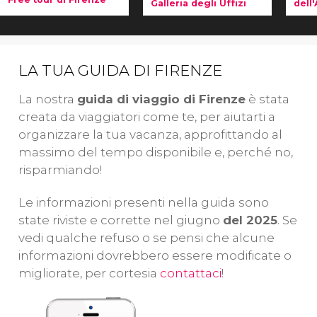
Galleria degli Uffizi
dell
In questo
free
Scoprite i
Sal
tour di
capolavori di
vis
Firenze
esplorerete
uno dei
la
LA TUA GUIDA DI FIRENZE
con una guida
musei più
de
locale il centro
importanti del
co
La nostra
guida di viaggio di Firenze
è stata
del capoluogo
mondo, la
sp
creata da viaggiatori come te, per aiutarti a
toscano, un
Galleria degli
Sc
organizzare la tua vacanza, approfittando al
vero e proprio
Uffizi
.
ca
massimo del tempo disponibile e, perché no,
museo
Prenotando
un
risparmiando!
all'aperto! Siete
questo tour,
pi
dei nostri?
salterete
de
Le informazioni presenti nella guida sono
la fila in
state riviste e corrette nel giugno
del 2025
. Se
biglietteria!
vedi qualche refuso o se pensi che alcune
informazioni dovrebbero essere modificate o
migliorate, per cortesia
contattaci
!