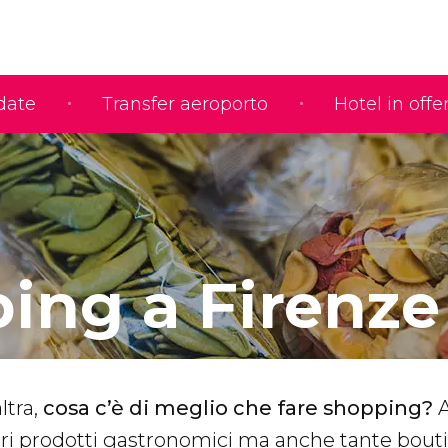
idate
Transfer aeroporto
Hotel in offe
ing a Firenze
altra,
cosa c’è di meglio che fare shopping?
A
iori prodotti gastronomici ma anche tante bout