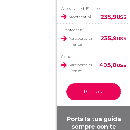
Aeroporto di Firenze
235,9
Montecatini
US$
Montecatini
235,9
Aeroporto di
US$
Firenze
Siena
405,0
Aeroporto di
US$
Firenze
Prenota
Porta la tua guida
sempre con te