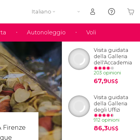
Italiano
rta
Autonoleggio
Voli
Il tuo carrello è vuoto
Visita guidata
della Galleria
dell'Accademia
203 opinioni
67,9
US$
Visita guidata
della Galleria
degli Uffizi
912 opinioni
 Firenze
86,3
US$
ique