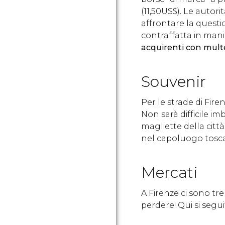
(11,50
US$
). Le autori
affrontare la questi
contraffatta in mani
acquirenti con mult
Souvenir
Per le strade di Fire
Non sarà difficile i
magliette della città
nel capoluogo tosc
Mercati
A Firenze ci sono tre
perdere! Qui si segui