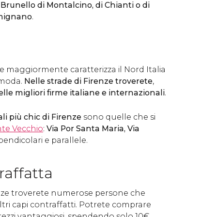
i
Brunello di Montalcino, di Chianti o di
imignano
.
e maggiormente caratterizza il Nord Italia
 moda.
Nelle strade di Firenze troverete
,
lle migliori firme italiane e internazionali
.
i più chic di Firenze
sono quelle che si
te Vecchio
:
Via Por Santa Maria, Via
pendicolari e parallele.
raffatta
renze troverete numerose persone che
ri capi contraffatti. Potrete comprare
rezzi vantaggiosi, spendendo solo 10
€