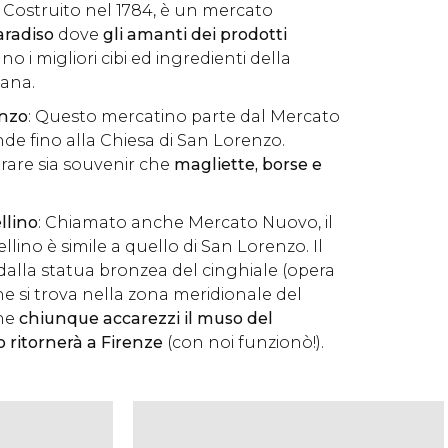
: Costruito nel 1784, è un mercato
aradiso
dove
gli amanti dei prodotti
o i migliori cibi ed ingredienti della
ana.
enzo
: Questo mercatino parte dal Mercato
nde fino alla Chiesa di San Lorenzo.
rare sia souvenir che
magliette, borse e
llino
: Chiamato anche Mercato Nuovo, il
lino è simile a quello di San Lorenzo. Il
alla statua bronzea del cinghiale (opera
che si trova nella zona meridionale del
che
chiunque accarezzi il muso del
o ritornerà a Firenze
(con noi funzionò!).