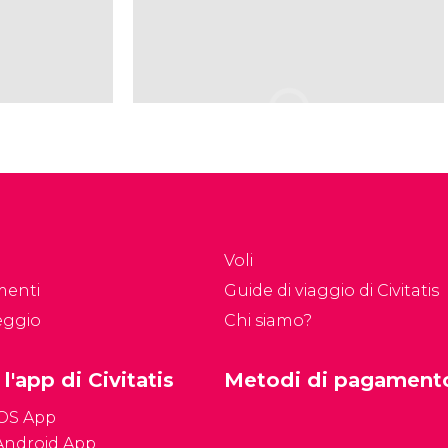
Voli
menti
Guide di viaggio di Civitatis
eggio
Chi siamo?
 l'app di Civitatis
Metodi di pagament
iOS App
Android App