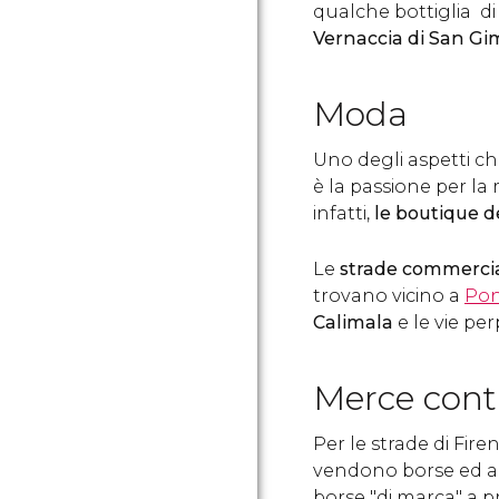
qualche bottiglia d
Vernaccia di San G
Moda
Uno degli aspetti ch
è la passione per la
infatti,
le boutique de
Le
strade commercial
trovano vicino a
Pon
Calimala
e le vie per
Merce cont
Per le strade di Fi
vendono borse ed alt
borse "di marca" a p