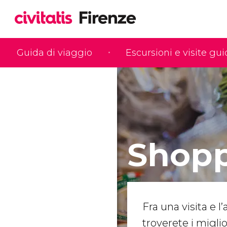
Guida di viaggio
Escursioni e visite gu
Shopp
Fra una visita e l’
troverete i migl