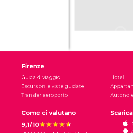
Firenze
Guida di viaggio
Hotel
Escursioni e visite guidate
Apparta
Transfer aeroporto
Autonol
Come ci valutano
Scarica
★★★★★
★★★★★
9,1/10