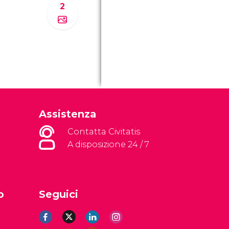
2
Assistenza
Contatta Civitatis
A disposizione 24 / 7
o
Seguici