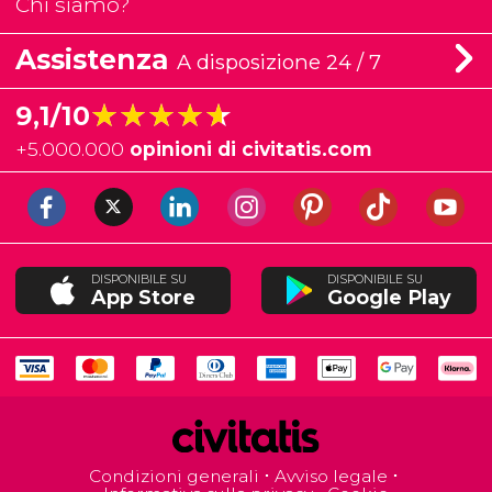
Chi siamo?
Assistenza
A disposizione 24 / 7
★★★★★
★★★★★
9,1/10
+
5.000.000
opinioni di civitatis.com
DISPONIBILE SU
DISPONIBILE SU
App Store
Google Play
Condizioni generali
Avviso legale