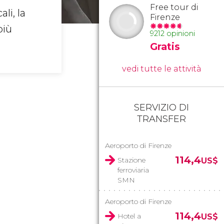
Free tour di
li, la
Firenze
più
9212 opinioni
Gratis
vedi tutte le attività
SERVIZIO DI
TRANSFER
Aeroporto di Firenze
114,4
Stazione
US$
ferroviaria
SMN
Aeroporto di Firenze
114,4
Hotel a
US$