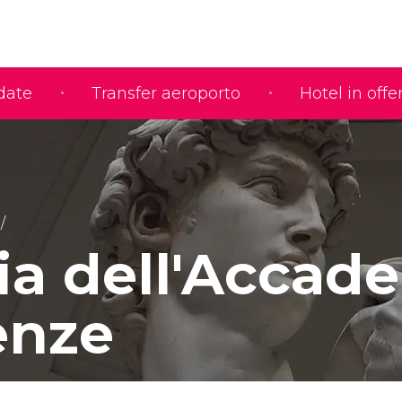
idate
Transfer aeroporto
Hotel in offe
ria dell'Accad
enze