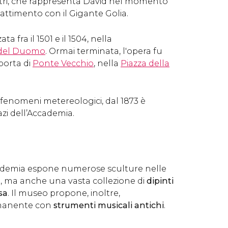
metri, che rappresenta David nel momento
ttimento con il Gigante​ Golia.
zata fra il 1501 e il 1504, nella
del Duomo
. Ormai terminata, l'opera fu
 porta di
Ponte Vecchio
, nella
Piazza della
 fenomeni metereologici, dal 1873 è
zi dell’Accademia.
ccademia espone numerose sculture
nelle
o, ma anche
una vasta collezione di
dipinti
sa
. Il museo propone, inoltre,
rmanente con
strumenti musicali antichi
.