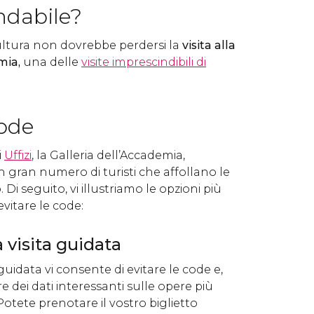
ndabile?
ltura non dovrebbe perdersi la
visita alla
mia,
una delle
visite imprescindibili di
code
i
Uffizi
, la Galleria dell’Accademia,
gran numero di turisti che affollano le
 Di seguito, vi illustriamo le opzioni più
vitare le code:
 visita guidata
guidata vi consente di evitare le code e,
ire dei dati interessanti sulle opere più
tete prenotare il vostro biglietto