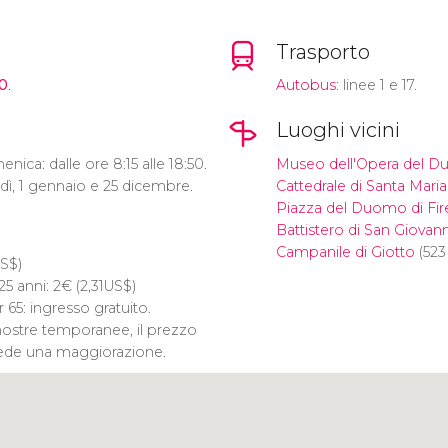
Trasporto
60
.
Autobus
: linee 1 e 17.
Luoghi vicini
ica: dalle ore 8:15 alle 18:50.
Museo dell'Opera del 
nedì, 1 gennaio e 25 dicembre.
Cattedrale di Santa Maria
Piazza del Duomo di Fi
Battistero di San Giovann
Campanile di Giotto
(523
S$
)
 25 anni: 2
€
(2,31
US$
)
r 65: ingresso gratuito.
mostre temporanee, il prezzo
vede una maggiorazione.
Clicca per usare la mappa