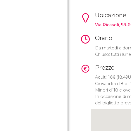
Ubicazione
Via Ricasoli, 58-
Orario
Da martedì a domen
Chiuso: tutti i lu
Prezzo
Adulti: 16
€
(18,49
U
Giovani fra i 18 e i
Minori di 18 e ove
In occasione di 
del biglietto pre