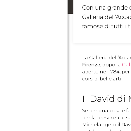
Con una grande co
Galleria dell'Acc
famose di tutti i 
La Galleria dell’Acca
Firenze
, dopo la
Gall
aperto nel 1784, per 
corsi di belle arti.
Il David di
Se per qualcosa è f
per la presenza al s
Michelangelo: il
Dav