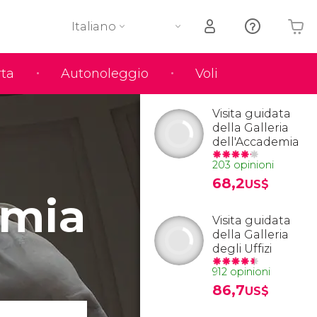
Italiano
rta
Autonoleggio
Voli
Il tuo carrello è vuoto
Visita guidata
della Galleria
dell'Accademia
203 opinioni
68,2
US$
emia
Visita guidata
della Galleria
degli Uffizi
912 opinioni
86,7
US$