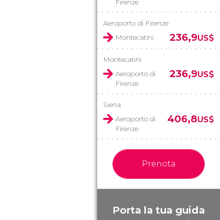
Firenze
Aeroporto di Firenze
236,9
Montecatini
US$
Montecatini
236,9
Aeroporto di
US$
Firenze
Siena
406,8
Aeroporto di
US$
Firenze
Prenota
Porta la tua guida