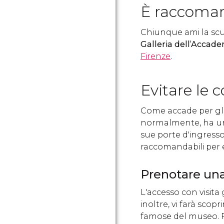
È raccoma
Chiunque ami la scu
Galleria dell’Accade
Firenze
.
Evitare le 
Come accade per gl
normalmente, ha un 
sue porte d'ingresso.
raccomandabili per e
Prenotare una
L'accesso con visita 
inoltre, vi farà scopr
famose del museo. Po