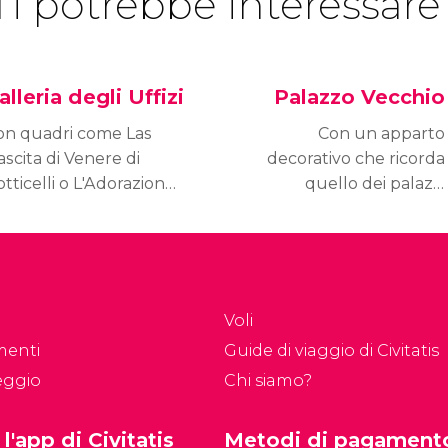
Ti potrebbe interessare
alleria degli Uffizi
Palazzo Vecchio
on quadri come Las
Con un apparto
scita di Venere di
decorativo che ricorda
tticelli o L'Adorazione
quello dei palazzi
ei Magi di Leonardo da
veneziani e l'architettura
nci, la Galleria degli
tipica fiorentina, Palazzo
fizi è il punto
Vecchio è una delle
interesse più visitato di
visite più interessanti di
renze.
Firenze.
Voli
menti
Guide di viaggio di Civitatis
eggio
Chi siamo?
 l'app di Civitatis
Metodi di pagament