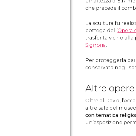
un'altezza di 5,17 
che precede il comba
La scultura fu
realiz
bottega dell’
Opera 
trasferita vicino alla
Signoria
.
Per proteggerla dai
conservata negli spa
Altre opere
Oltre al David, l’A
altre sale del muse
con tematica religio
un’esposizione pe