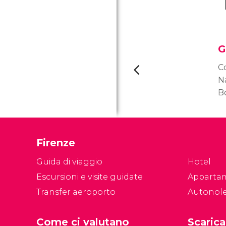
G
C
Na
Bo
d
Vi
Uf
Firenze
d'
Fi
Guida di viaggio
Hotel
Escursioni e visite guidate
Apparta
Transfer aeroporto
Autonol
Come ci valutano
Scarica