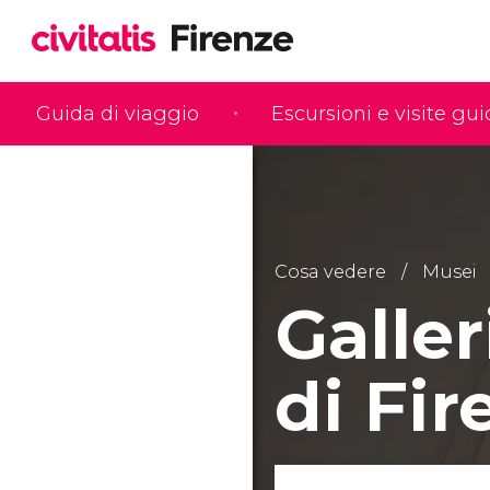
Guida di viaggio
Escursioni e visite gu
Cosa vedere
Musei
Galle
di Fir