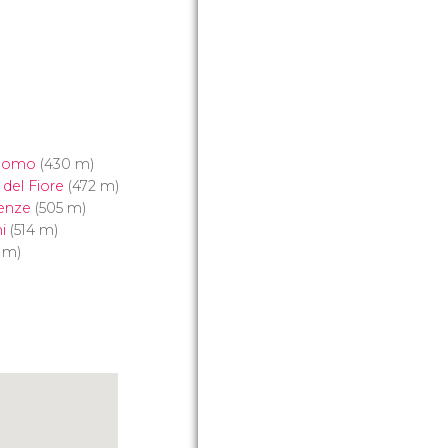
Duomo
(430 m)
 del Fiore
(472 m)
renze
(505 m)
i
(514 m)
 m)