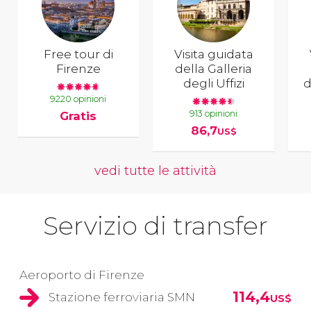
Free tour di
Visita guidata
Firenze
della Galleria
degli Uffizi
d
9220 opinioni
913 opinioni
Gratis
86,7
US$
vedi tutte le attività
Servizio di transfer
Aeroporto di Firenze
114,4
Stazione ferroviaria SMN
US$