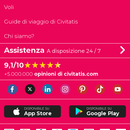
Voli
Guide di viaggio di Civitatis
Chi siamo?
Assistenza
A disposizione 24 / 7
★★★★★
★★★★★
9,1/10
+
5.000.000
opinioni di civitatis.com
DISPONIBILE SU
DISPONIBILE SU
App Store
Google Play